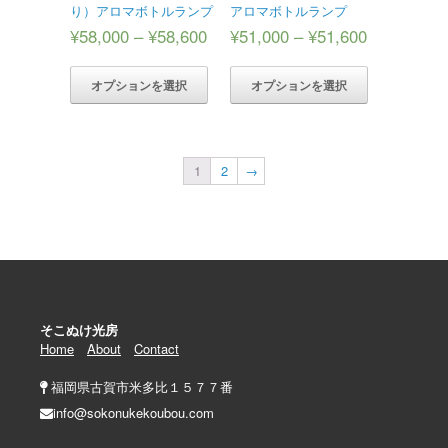
り）アロマボトルランプ
アロマボトルランプ
¥
58,000
–
¥
58,600
¥
51,000
–
¥
51,600
オプションを選択
オプションを選択
1
2
→
そこぬけ光房
Home
About
Contact
福岡県古賀市米多比１５７７番
info@sokonukekoubou.com