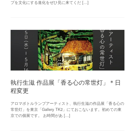
プを文化にする進化をぜひ見に来てくだ […]
執行生滋 作品展「香る心の常世灯」＊日
程変更
アロマボトルランプアーティスト、執行生滋の作品展「香る心の
常世灯」を東京「Gallery TK2」にておこないます。初めての東
京での個展です。 お時間があ […]