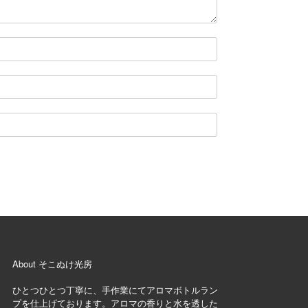
About そこぬけ光房
ひとつひとつ丁寧に、手作業にてアロマボトルラン
プを仕上げております。アロマの香りと水を透した