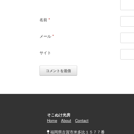
名前
*
メール
*
サイト
そこぬけ光房
Home
About
Contact
福岡県古賀市米多比１５７７番