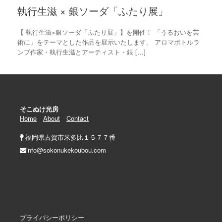
執行生滋 × 銀ソーダ「ふたり展」
【 執行生滋×銀ソーダ「ふたり展」】を開催！ 「うるおいを芸
術に」をテーマとした作品を展示いたします。 アロマボトルラ
ンプ作家・執行生滋とアーティスト・銀 […]
そこぬけ光房
Home
About
Contact
福岡県古賀市米多比１５７７番
info@sokonukekoubou.com
プライバシーポリシー